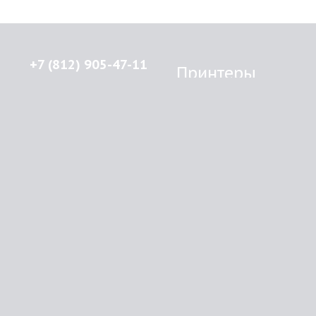
+7 (812) 905-47-11
Принтеры
Brother
© 2015-2026
Lenprint
Canon
Все права защищены.
Epson
г.
Санкт-Петербург
,
HP
улица Введенская, дом 5\13
Kyocera Mita
Oki
RSS
Panasonic
Samsung
О компании
Xerox
Как купить
Оплата
Доставка
Картриджи
Прайс
Инфо
Brother
Контакты
Canon