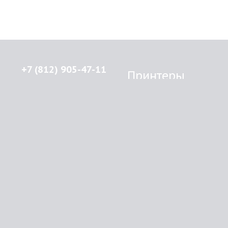
+7 (812) 905-47-11
Принтеры
Brother
© 2015-2026
Lenprint
Canon
Все права защищены.
Epson
г.
Санкт-Петербург
,
HP
улица Введенская, дом 5\13
Kyocera Mita
Oki
RSS
Panasonic
Samsung
О компании
Xerox
Как купить
Оплата
Доставка
Картриджи
Прайс