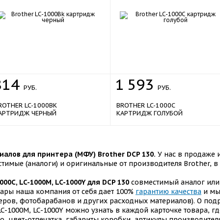
814
1
593
РУБ.
РУБ.
ROTHER LC-1000BK
BROTHER LC-1000C
АРТРИДЖ ЧЕРНЫЙ
КАРТРИДЖ ГОЛУБОЙ
алов для принтера (МФУ) Brother DCP 130.
У нас в продаже 
стимые (аналоги) и оригинальные от производителя Brother, 
1000C, LC-1000M, LC-1000Y для DCP 130
совместимый аналог или 
овары наша компания от себя дает 100%
гарантию качества
и мы
еров, фотобарабанов и других расходных материалов). О под
LC-1000M, LC-1000Y можно узнать в каждой карточке товара, г
тто, цвет-отпечатка, габариты коробки, артикулы производител