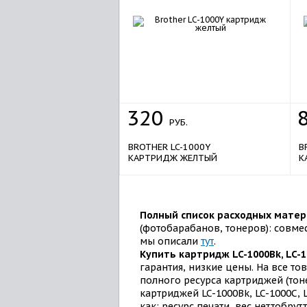
320
РУБ.
BROTHER LC-1000Y
B
КАРТРИДЖ ЖЕЛТЫЙ
К
Полный список расходных матери
(фотобарабанов, тонеров): совме
мы описали
тут
.
Купить картридж
LC-1000Bk, LC-
гарантия, низкие цены. На все т
полного ресурса картриджей (тон
картриджей LC-1000Bk, LC-1000C, 
как: ресурс печати, вес неттобру