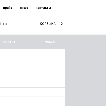
прайс
инфо
контакты
t.ru
КОРЗИНА
0
поиск
БУМАГА