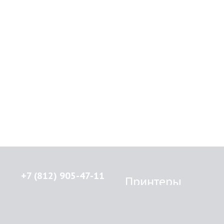
+7 (812) 905-47-11
Принтеры
Brother
© 2015-2026
Lenprint
Canon
Все права защищены.