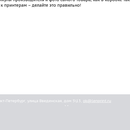
к принтерам – делайте это правильно!
анкт-Петербург, улица Введенская, дом 5\13,
ok@lenprint.ru
ашим
Картриджи
иентам
омпании
Brother
купить
Canon