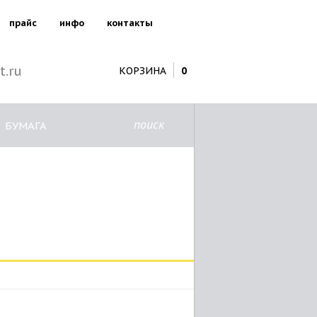
прайс
инфо
контакты
t.ru
КОРЗИНА
0
поиск
БУМАГА