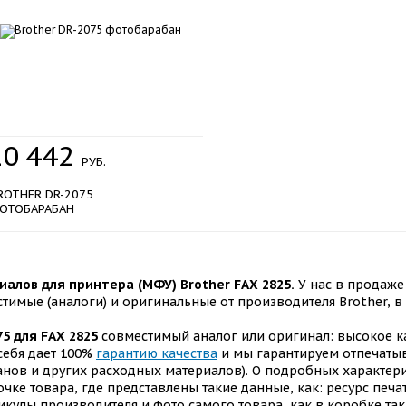
10
442
РУБ.
ROTHER DR-2075
ОТОБАРАБАН
алов для принтера (МФУ) Brother FAX 2825.
У нас в продаже
стимые (аналоги) и оригинальные от производителя Brother, 
75 для FAX 2825
совместимый аналог или оригинал: высокое ка
себя дает 100%
гарантию качества
и мы гарантируем отпечаты
нов и других расходных материалов). О подробных характери
чке товара, где представлены такие данные, как: ресурс печат
икулы производителя и фото самого товара, как в коробке так 