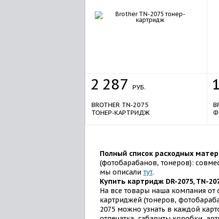
2
287
РУБ.
BROTHER TN-2075
B
ТОНЕР-КАРТРИДЖ
Ф
Полный список расходных матери
(фотобарабанов, тонеров): совме
мы описали
тут
.
Купить картридж
DR-2075, TN-20
На все товары наша компания от 
картриджей (тонеров, фотобараба
2075 можно узнать в каждой карто
отпечатка, габариты коробки, арт