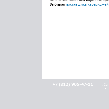
Выбирая
поставщика картриджей
+7 (812) 905-47-11
г. С
Н
кл
О к
© 2015-2026
Lenprint
Как 
Все права защищены.