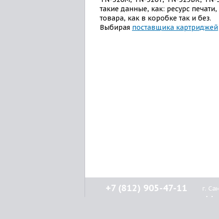
такие данные, как: ресурс печати
товара, как в коробке так и без.
Выбирая
поставщика картриджей
+7 (812) 905-47-11
г. С
Н
кл