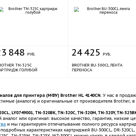
23
848
24
425
РУБ.
РУБ.
ROTHER TN-325C
BROTHER BU-300CL ЛЕНТА
АРТРИДЖ ГОЛУБОЙ
ПЕРЕНОСА
алов для принтера (МФУ) Brother HL 4140CN.
У нас в продаж
стимые (аналоги) и оригинальные от производителя Brother, 
20CL, LY0749001, TN-320BK, TN-320C, TN-320M, TN-320Y, TN-325BK
аналог или оригинал: высокое качество, гарантия, низкие ц
тва
и мы гарантируем отпечатывание полного ресурса картри
 подробных характеристиках картриджей BU-300CL, DR-320CL, 
325C, TN-325M, TN-325Y, WT-300CL можно узнать в каждой карт