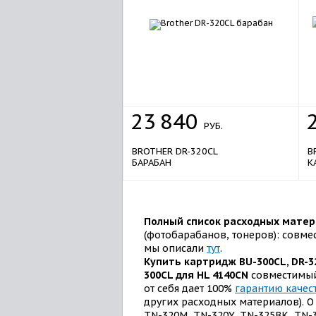
23
840
РУБ.
BROTHER DR-320CL
B
БАРАБАН
К
Полный список расходных матери
(фотобарабанов, тонеров): совме
мы описали
тут
.
Купить картридж
BU-300CL, DR-3
300CL для HL 4140CN
совместимый 
от себя дает 100%
гарантию качес
других расходных материалов). О
TN-320M, TN-320Y, TN-325BK, TN-