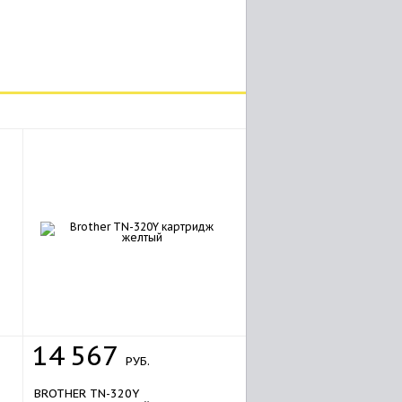
14
567
РУБ.
BROTHER TN-320Y