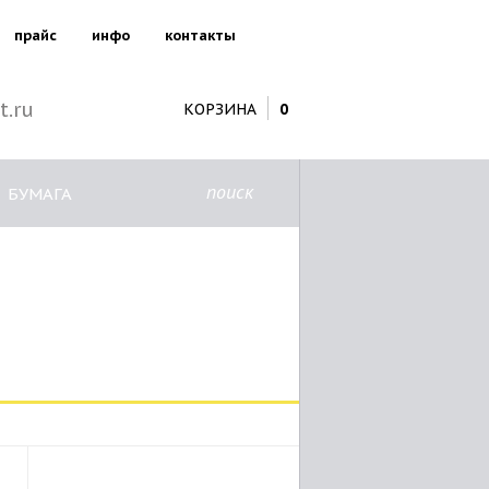
прайс
инфо
контакты
t.ru
КОРЗИНА
0
поиск
БУМАГА