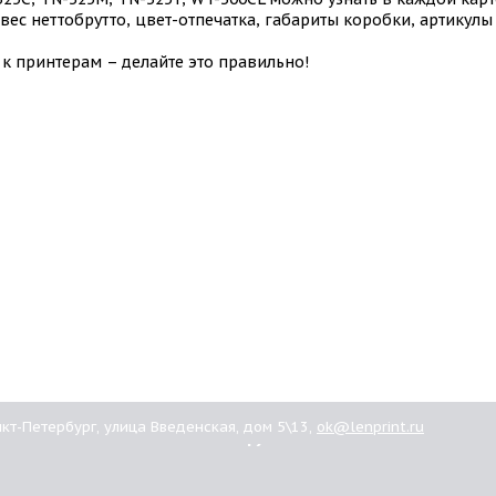
, вес неттобрутто, цвет-отпечатка, габариты коробки, артикул
к принтерам – делайте это правильно!
анкт-Петербург, улица Введенская, дом 5\13,
ok@lenprint.ru
ашим
Картриджи
иентам