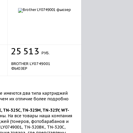
25
513
РУБ.
BROTHER LY0749001
ФЬЮЗЕР
е имеются два типа картриджей
в чем их отличие более подробно
, TN-325C, TN-325M, TN-325Y, WT-
ены. На все товары наша компания
джей (тонеров, фотобарабанов и
LY0749001, TN-320BK, TN-320C,
очке товара, где представлены