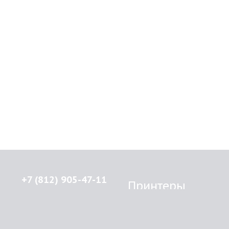
+7 (812) 905-47-11
Принтеры
Brother
© 2015-2026
Lenprint
Canon
Все права защищены.