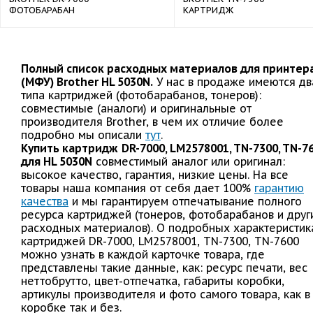
ФОТОБАРАБАН
КАРТРИДЖ
Полный список расходных материалов для принтер
(МФУ) Brother HL 5030N.
У нас в продаже имеются дв
типа картриджей (фотобарабанов, тонеров):
совместимые (аналоги) и оригинальные от
производителя Brother, в чем их отличие более
подробно мы описали
тут
.
Купить картридж
DR-7000, LM2578001, TN-7300, TN-7
для HL 5030N
совместимый аналог или оригинал:
высокое качество, гарантия, низкие цены. На все
товары наша компания от себя дает 100%
гарантию
качества
и мы гарантируем отпечатывание полного
ресурса картриджей (тонеров, фотобарабанов и друг
расходных материалов). О подробных характеристик
картриджей DR-7000, LM2578001, TN-7300, TN-7600
можно узнать в каждой карточке товара, где
представлены такие данные, как: ресурс печати, вес
неттобрутто, цвет-отпечатка, габариты коробки,
артикулы производителя и фото самого товара, как в
коробке так и без.