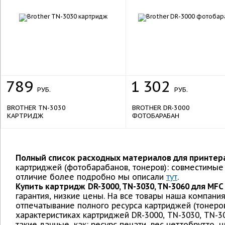
789
1
302
РУБ.
РУБ.
BROTHER TN-3030
BROTHER DR-3000
КАРТРИДЖ
ФОТОБАРАБАН
Полный список расходных материалов для принтера
картриджей (фотобарабанов, тонеров): совместимые (
отличие более подробно мы описали
тут
.
Купить картридж
DR-3000, TN-3030, TN-3060 для MF
гарантия, низкие цены. На все товары наша компани
отпечатывание полного ресурса картриджей (тонеро
характеристиках картриджей DR-3000, TN-3030, TN-3
такие данные, как: ресурс печати, вес неттобрутто,