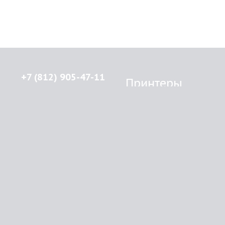
+7 (812) 905-47-11
Принтеры
Brother
© 2015-2026
Lenprint
Canon
Все права защищены.
Epson
г.
Санкт-Петербург
,
HP
улица Введенская, дом 5\13
Kyocera Mita
Oki
RSS
Panasonic
Samsung
О компании
Xerox
Как купить
Оплата
Доставка
Картриджи
Прайс