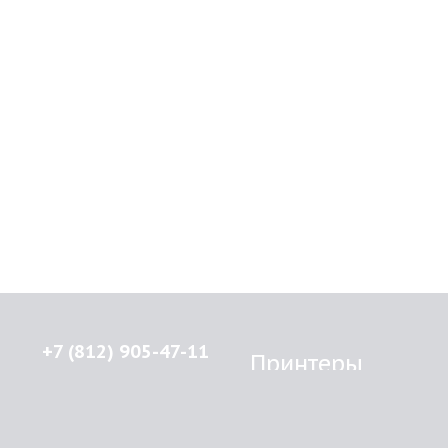
+7 (812) 905-47-11
Принтеры
Brother
© 2015-2026
Lenprint
Canon
Все права защищены.