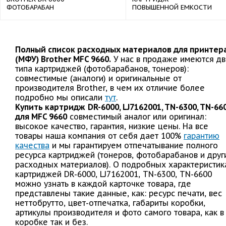
ФОТОБАРАБАН
ПОВЫШЕННОЙ ЕМКОСТИ
Полный список расходных материалов для принтер
(МФУ) Brother MFC 9660.
У нас в продаже имеются дв
типа картриджей (фотобарабанов, тонеров):
совместимые (аналоги) и оригинальные от
производителя Brother, в чем их отличие более
подробно мы описали
тут
.
Купить картридж
DR-6000, LJ7162001, TN-6300, TN-66
для MFC 9660
совместимый аналог или оригинал:
высокое качество, гарантия, низкие цены. На все
товары наша компания от себя дает 100%
гарантию
качества
и мы гарантируем отпечатывание полного
ресурса картриджей (тонеров, фотобарабанов и друг
расходных материалов). О подробных характеристик
картриджей DR-6000, LJ7162001, TN-6300, TN-6600
можно узнать в каждой карточке товара, где
представлены такие данные, как: ресурс печати, вес
неттобрутто, цвет-отпечатка, габариты коробки,
артикулы производителя и фото самого товара, как в
коробке так и без.