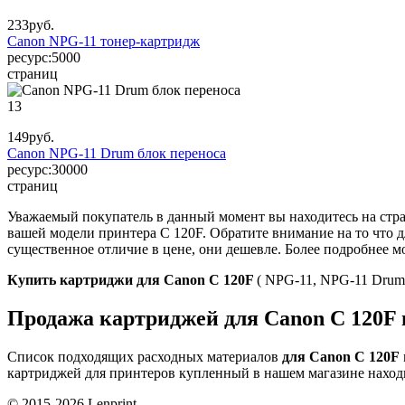
233
руб.
Canon NPG-11 тонер-картридж
ресурс:
5000
страниц
13
149
руб.
Canon NPG-11 Drum блок переноса
ресурс:
30000
страниц
Уважаемый покупатель в данный момент вы находитесь на стр
вашей модели принтера C 120F. Обратите внимание на то что
существенное отличие в цене, они дешевле. Более подробнее мо
Купить картриджи для Canon C 120F
( NPG-11, NPG-11 Drum)
Продажа картриджей для Canon C 120F 
Список подходящих расходных материалов
для Canon C 120F
картриджей для принтеров купленный в нашем магазине наход
© 2015-2026
Lenprint