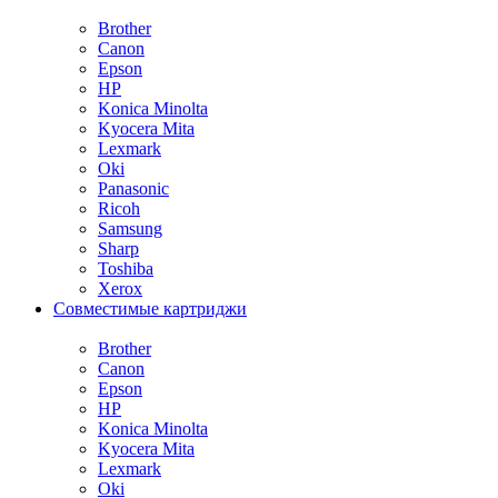
Brother
Canon
Epson
HP
Konica Minolta
Kyocera Mita
Lexmark
Oki
Panasonic
Ricoh
Samsung
Sharp
Toshiba
Xerox
Совместимые картриджи
Brother
Canon
Epson
HP
Konica Minolta
Kyocera Mita
Lexmark
Oki