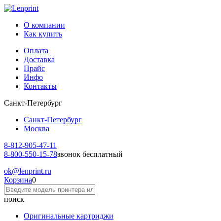
О компании
Как купить
Оплата
Доставка
Прайс
Инфо
Контакты
Санкт-Петербург
Санкт-Петербург
Москва
8-812-
905-47-11
8-800-
550-15-78
звонок бесплатный
ok
@lenprint.ru
Корзина
0
поиск
Оригинальные картриджи