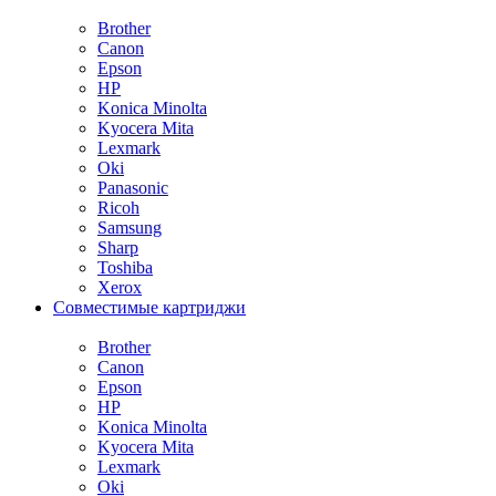
Brother
Canon
Epson
HP
Konica Minolta
Kyocera Mita
Lexmark
Oki
Panasonic
Ricoh
Samsung
Sharp
Toshiba
Xerox
Совместимые картриджи
Brother
Canon
Epson
HP
Konica Minolta
Kyocera Mita
Lexmark
Oki