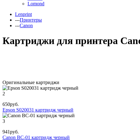
Lomond
Lenprint
---
Принтеры
---
Canon
Картриджи для принтера Can
Оригинальные картриджи
2
650
руб.
Epson S020031 картридж черный
3
941
руб.
Canon BC-01 картридж черный