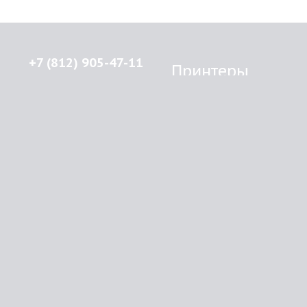
+7 (812) 905-47-11
Принтеры
Brother
© 2015-2026
Lenprint
Canon
Все права защищены.
Epson
г.
Санкт-Петербург
,
HP
улица Введенская, дом 5\13
Kyocera Mita
Oki
RSS
Panasonic
Samsung
О компании
Xerox
Как купить
Оплата
Доставка
Картриджи
Прайс
Инфо
Brother
Контакты
Canon