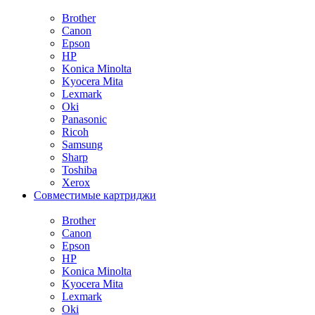
Brother
Canon
Epson
HP
Konica Minolta
Kyocera Mita
Lexmark
Oki
Panasonic
Ricoh
Samsung
Sharp
Toshiba
Xerox
Совместимые картриджи
Brother
Canon
Epson
HP
Konica Minolta
Kyocera Mita
Lexmark
Oki