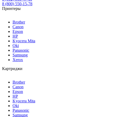
8 (800) 550-15-78
Принтеры
Brother
Canon
Epson
HP
Kyocera Mita
Oki
Panasonic
Samsung
Xerox
Картриджи
Brother
Canon
Epson
HP
Kyocera Mita
Oki
Panasonic
Samsung