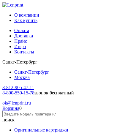
О компании
Как купить
Оплата
Доставка
Прайс
Инфо
Контакты
Санкт-Петербург
Санкт-Петербург
Москва
8-812-
905-47-11
8-800-
550-15-78
звонок бесплатный
ok
@lenprint.ru
Корзина
0
поиск
Оригинальные картриджи