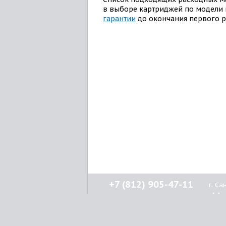
в выборе картриджей по модели 
гарантии
до окончания первого ре
+7 (812) 905-47-11
г. С
Н
кл
О к
© 2015-2026
Lenprint