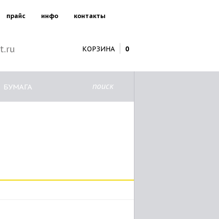
прайс
инфо
контакты
t.ru
КОРЗИНА
0
поиск
БУМАГА