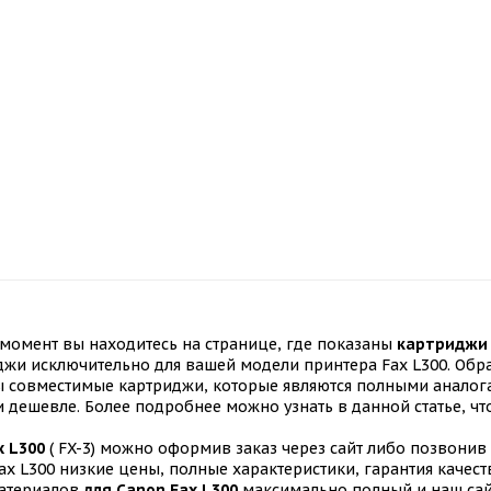
момент вы находитесь на странице, где показаны
картриджи 
джи исключительно для вашей модели принтера Fax L300. Обра
 совместимые картриджи, которые являются полными аналог
и дешевле. Более подробнее можно узнать в данной статье, чт
x L300
( FX-3) можно оформив заказ через сайт либо позвонив 
x L300 низкие цены, полные характеристики, гарантия качест
материалов
для Canon Fax L300
максимально полный и наш сай