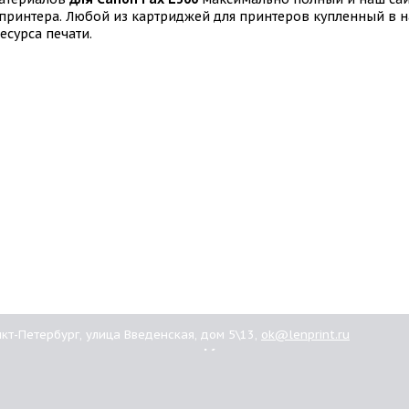
принтера. Любой из картриджей для принтеров купленный в н
сурса печати.
анкт-Петербург, улица Введенская, дом 5\13,
ok@lenprint.ru
ашим
Картриджи
иентам
омпании
Brother