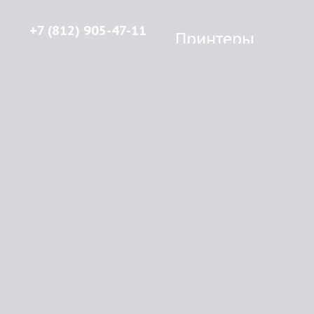
+7 (812) 905-47-11
Принтеры
Brother
© 2015-2026
Lenprint
Canon
Все права защищены.
Epson
г.
Санкт-Петербург
,
HP
улица Введенская, дом 5\13
Kyocera Mita
Oki
RSS
Panasonic
Samsung
О компании
Xerox
Как купить
Оплата
Доставка
Картриджи
Прайс
Инфо
Brother
Контакты
Canon
Epson
HP