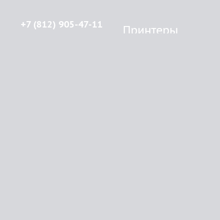
+7 (812) 905-47-11
Принтеры
Brother
© 2015-2026
Lenprint
Canon
Все права защищены.
Epson
г.
Санкт-Петербург
,
HP
улица Введенская, дом 5\13
Kyocera Mita
Oki
RSS
Panasonic
Samsung
О компании
Xerox
Как купить
Оплата
Доставка
Картриджи
Прайс
Инфо
Brother
Контакты
Canon
Epson
HP