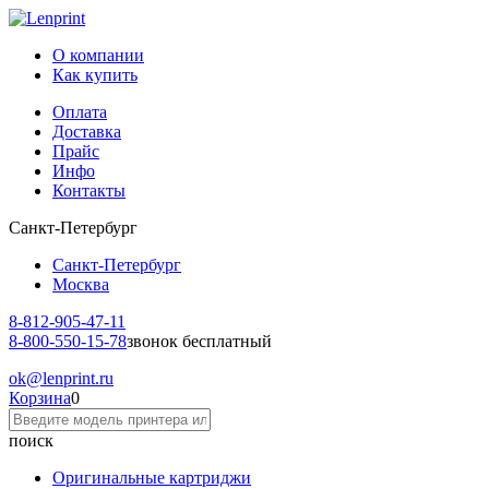
О компании
Как купить
Оплата
Доставка
Прайс
Инфо
Контакты
Санкт-Петербург
Санкт-Петербург
Москва
8-812-
905-47-11
8-800-
550-15-78
звонок бесплатный
ok
@lenprint.ru
Корзина
0
поиск
Оригинальные картриджи