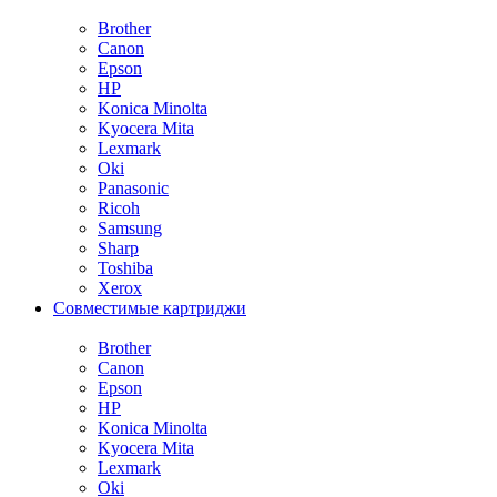
Brother
Canon
Epson
HP
Konica Minolta
Kyocera Mita
Lexmark
Oki
Panasonic
Ricoh
Samsung
Sharp
Toshiba
Xerox
Совместимые картриджи
Brother
Canon
Epson
HP
Konica Minolta
Kyocera Mita
Lexmark
Oki