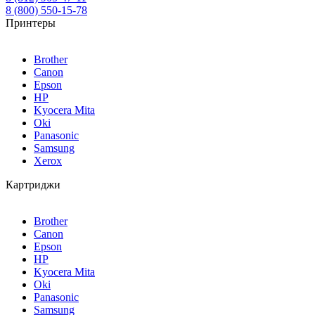
8 (800) 550-15-78
Принтеры
Brother
Canon
Epson
HP
Kyocera Mita
Oki
Panasonic
Samsung
Xerox
Картриджи
Brother
Canon
Epson
HP
Kyocera Mita
Oki
Panasonic
Samsung