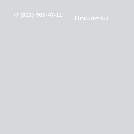
+7 (812) 905-47-11
Принтеры
Brother
© 2015-2026
Lenprint
Canon
Все права защищены.
Epson
г.
Санкт-Петербург
,
HP
улица Введенская, дом 5\13
Kyocera Mita
Oki
RSS
Panasonic
Samsung
О компании
Xerox
Как купить
Оплата
Доставка
Картриджи
Прайс
Инфо
Brother
Контакты
Canon
Epson
HP