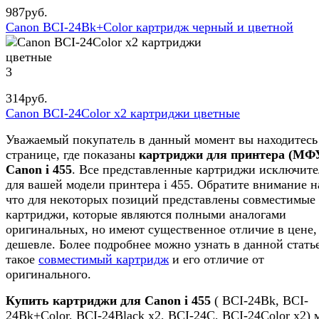
987
руб.
Canon BCI-24Bk+Color картридж черный и цветной
3
314
руб.
Canon BCI-24Color x2 картриджи цветные
Уважаемый покупатель в данный момент вы находитесь
странице, где показаны
картриджи для принтера (МФ
Canon i 455
. Все представленные картриджи исключит
для вашей модели принтера i 455. Обратите внимание н
что для некоторых позиций представлены совместимые
картриджи, которые являются полными аналогами
оригинальных, но имеют существенное отличие в цене,
дешевле. Более подробнее можно узнать в данной статье
такое
совместимый картридж
и его отличие от
оригинального.
Купить картриджи для Canon i 455
( BCI-24Bk, BCI-
24Bk+Color, BCI-24Black x2, BCI-24C, BCI-24Color x2)