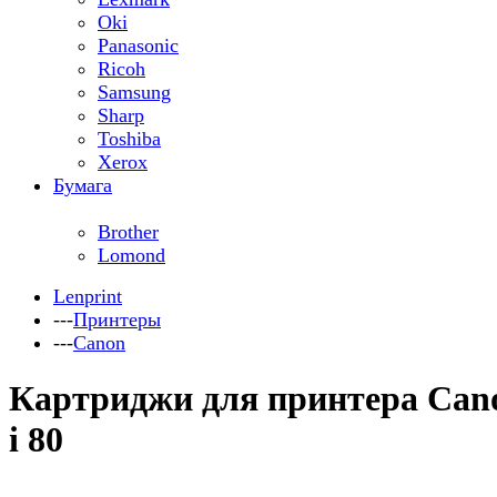
Oki
Panasonic
Ricoh
Samsung
Sharp
Toshiba
Xerox
Бумага
Brother
Lomond
Lenprint
---
Принтеры
---
Canon
Картриджи для принтера Can
i 80