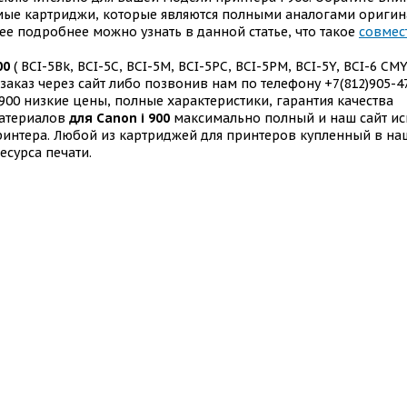
ые картриджи, которые являются полными аналогами оригин
ее подробнее можно узнать в данной статье, что такое
совмес
00
( BCI-5Bk, BCI-5C, BCI-5M, BCI-5PC, BCI-5PM, BCI-5Y, BCI-6 CMY
аказ через сайт либо позвонив нам по телефону +7(812)905-4
900 низкие цены, полные характеристики, гарантия качества
материалов
для Canon i 900
максимально полный и наш сайт ис
интера. Любой из картриджей для принтеров купленный в на
сурса печати.