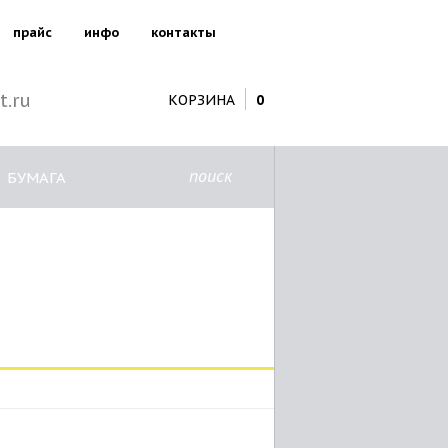
прайс
инфо
контакты
t.ru
КОРЗИНА
0
поиск
БУМАГА