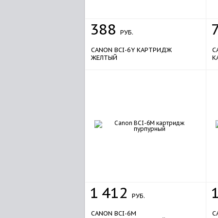
388
РУБ.
CANON BCI-6Y КАРТРИДЖ
C
ЖЕЛТЫЙ
К
1
412
РУБ.
CANON BCI-6M
C