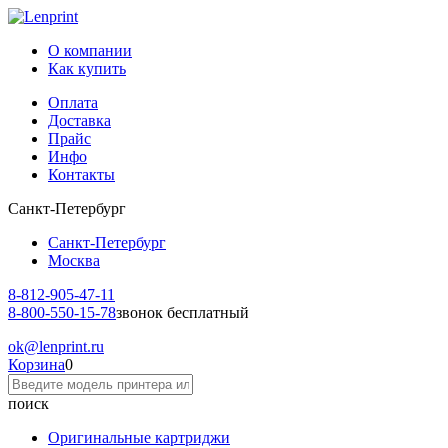
О компании
Как купить
Оплата
Доставка
Прайс
Инфо
Контакты
Санкт-Петербург
Санкт-Петербург
Москва
8-812-
905-47-11
8-800-
550-15-78
звонок бесплатный
ok
@lenprint.ru
Корзина
0
поиск
Оригинальные картриджи