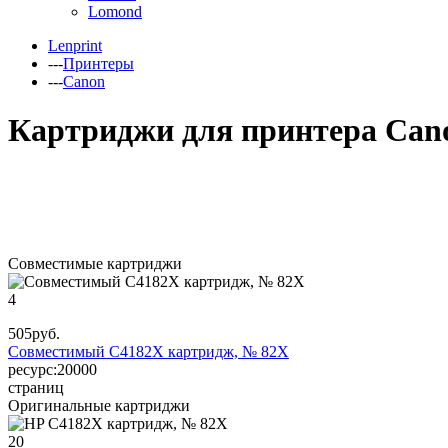
Lomond
Lenprint
---
Принтеры
---
Canon
Картриджи для принтера Cano
Совместимые картриджи
4
505
руб.
Совместимый C4182X картридж, № 82X
ресурс:
20000
страниц
Оригинальные картриджи
20