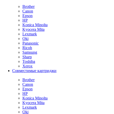
Brother
Canon
Epson
HP
Konica Minolta
Kyocera Mita
Lexmark
Oki
Panasonic
Ricoh
Samsung
Sharp
Toshiba
Xerox
Совместимые картриджи
Brother
Canon
Epson
HP
Konica Minolta
Kyocera Mita
Lexmark
Oki