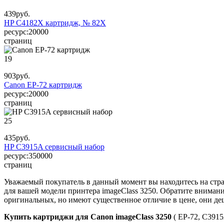
439
руб.
HP C4182X картридж, № 82X
ресурс:
20000
страниц
19
903
руб.
Canon EP-72 картридж
ресурс:
20000
страниц
25
435
руб.
HP C3915A сервисный набор
ресурс:
350000
страниц
Уважаемый покупатель в данный момент вы находитесь на стр
для вашей модели принтера imageClass 3250. Обратите вниман
оригинальных, но имеют существенное отличие в цене, они деш
Купить картриджи для Canon imageClass 3250
( EP-72, C391