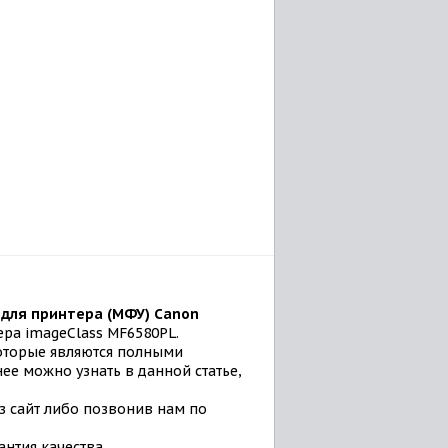
для принтера (МФУ) Canon
ра imageClass MF6580PL.
которые являются полными
ее можно узнать в данной статье,
ез сайт либо позвонив нам по
антия качества