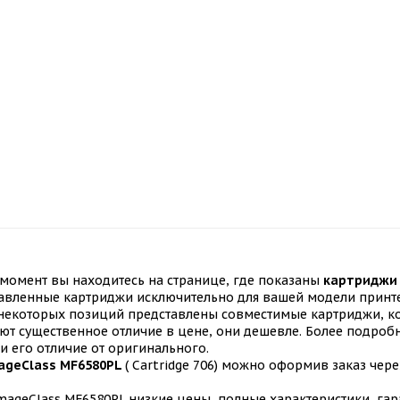
момент вы находитесь на странице, где показаны
картриджи 
ставленные картриджи исключительно для вашей модели принте
я некоторых позиций представлены совместимые картриджи, 
т существенное отличие в цене, они дешевле. Более подробн
и его отличие от оригинального.
ageClass MF6580PL
( Cartridge 706) можно оформив заказ чер
ageClass MF6580PL низкие цены, полные характеристики, гар