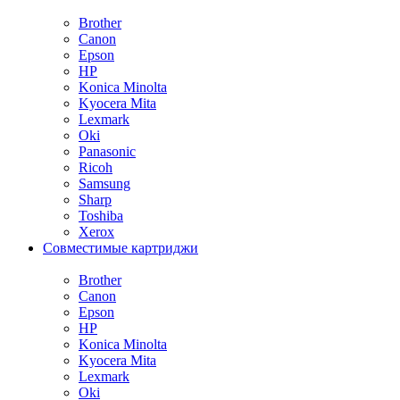
Brother
Canon
Epson
HP
Konica Minolta
Kyocera Mita
Lexmark
Oki
Panasonic
Ricoh
Samsung
Sharp
Toshiba
Xerox
Совместимые картриджи
Brother
Canon
Epson
HP
Konica Minolta
Kyocera Mita
Lexmark
Oki