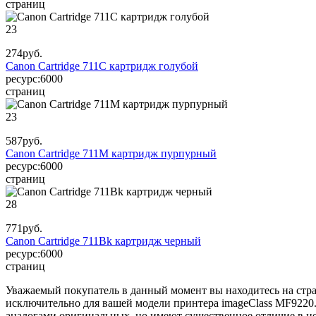
страниц
23
274
руб.
Canon Cartridge 711C картридж голубой
ресурс:
6000
страниц
23
587
руб.
Canon Cartridge 711M картридж пурпурный
ресурс:
6000
страниц
28
771
руб.
Canon Cartridge 711Bk картридж черный
ресурс:
6000
страниц
Уважаемый покупатель в данный момент вы находитесь на стр
исключительно для вашей модели принтера imageClass MF9220
аналогами оригинальных, но имеют существенное отличие в цен