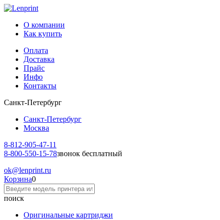
О компании
Как купить
Оплата
Доставка
Прайс
Инфо
Контакты
Санкт-Петербург
Санкт-Петербург
Москва
8-812-
905-47-11
8-800-
550-15-78
звонок бесплатный
ok
@lenprint.ru
Корзина
0
поиск
Оригинальные картриджи