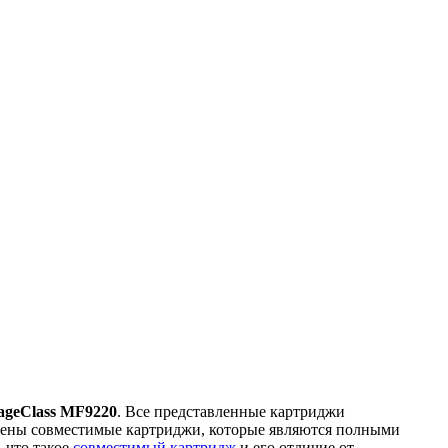
ageClass MF9220
. Все представленные картриджи
влены совместимые картриджи, которые являются полными
 что такое
совместимый картридж
и его отличие от