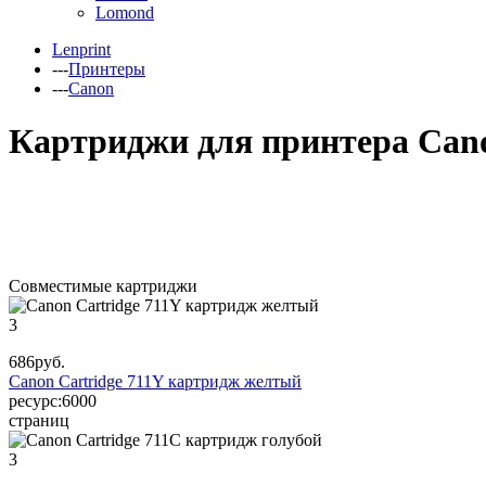
Lomond
Lenprint
---
Принтеры
---
Canon
Картриджи для принтера Can
Совместимые картриджи
3
686
руб.
Canon Cartridge 711Y картридж желтый
ресурс:
6000
страниц
3