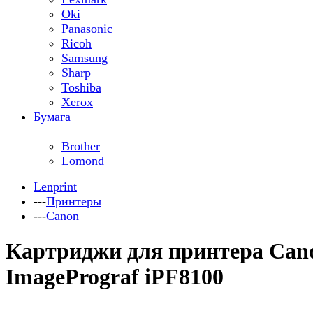
Oki
Panasonic
Ricoh
Samsung
Sharp
Toshiba
Xerox
Бумага
Brother
Lomond
Lenprint
---
Принтеры
---
Canon
Картриджи для принтера Can
ImagePrograf iPF8100