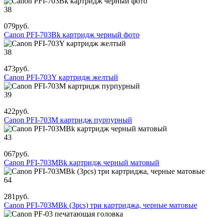
38
079
руб.
Canon PFI-703Bk картридж черный фото
38
473
руб.
Canon PFI-703Y картридж желтый
39
422
руб.
Canon PFI-703M картридж пурпурный
43
067
руб.
Canon PFI-703MBk картридж черный матовый
64
281
руб.
Canon PFI-703MBk (3pcs) три картриджа, черные матовые