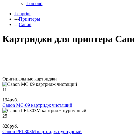
Lomond
Lenprint
---
Принтеры
---
Canon
Картриджи для принтера Cano
Оригинальные картриджи
11
194
руб.
Canon MC-09 картридж чистящий
25
828
руб.
Canon PFI-303M картридж пурпурный