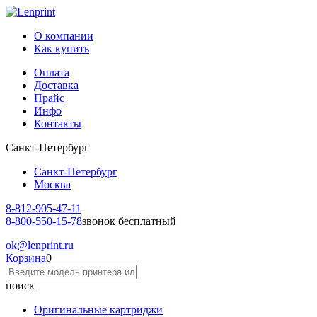
О компании
Как купить
Оплата
Доставка
Прайс
Инфо
Контакты
Санкт-Петербург
Санкт-Петербург
Москва
8-812-
905-47-11
8-800-
550-15-78
звонок бесплатный
ok
@lenprint.ru
Корзина
0
поиск
Оригинальные картриджи