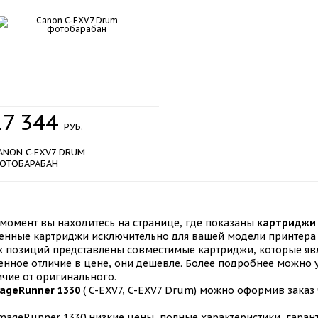
17
344
РУБ.
ANON C-EXV7 DRUM
ОТОБАРАБАН
момент вы находитесь на странице, где показаны
картриджи 
ленные картриджи исключительно для вашей модели принтера 
ых позиций представлены совместимые картриджи, которые я
нное отличие в цене, они дешевле. Более подробнее можно уз
ичие от оригинального.
ageRunner 1330
( C-EXV7, C-EXV7 Drum) можно оформив заказ
ageRunner 1330 низкие цены, полные характеристики, гарант