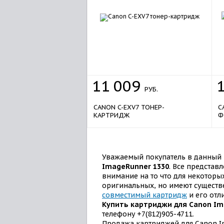
11
009
РУБ.
CANON C-EXV7 ТОНЕР-
C
КАРТРИДЖ
Ф
Уважаемый покупатель в данный 
ImageRunner 1330
. Все представ
внимание на то что для некотор
оригинальных, но имеют существе
совместимый картридж
и его отл
Купить картриджи для Canon Im
телефону +7(812)905-4711.
Продажа картриджей для Canon Im