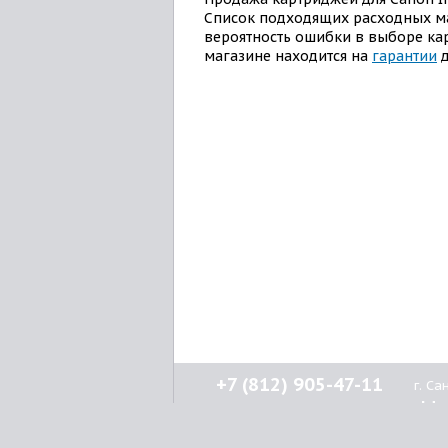
Список подходящих расходных 
вероятность ошибки в выборе ка
магазине находится на
гарантии
д
+7 (812) 905-47-11
г. С
Н
кл