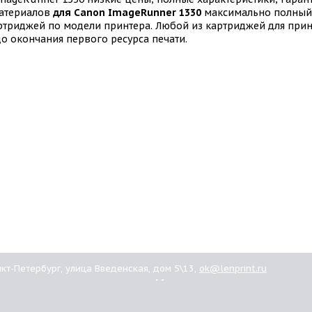
материалов
для Canon ImageRunner 1330
максимально полный 
ртриджей по модели принтера. Любой из картриджей для при
о окончания первого ресурса печати.
анкт-Петербург, улица Введенская, дом 5\13,
ok@lenprint.ru
ашим
Картриджи
иентам