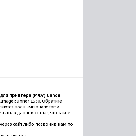
для принтера (МФУ) Canon
ImageRunner 1330. Обратите
вляются полными аналогами
нать в данной статье, что такое
 через сайт либо позвонив нам по
ия качества