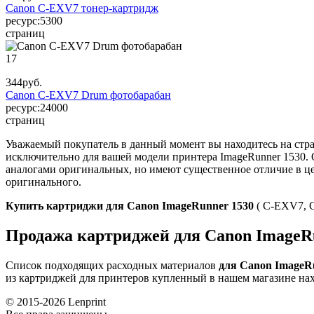
Canon C-EXV7 тонер-картридж
ресурс:
5300
страниц
17
344
руб.
Canon C-EXV7 Drum фотобарабан
ресурс:
24000
страниц
Уважаемый покупатель в данный момент вы находитесь на стр
исключительно для вашей модели принтера ImageRunner 1530.
аналогами оригинальных, но имеют существенное отличие в цен
оригинального.
Купить картриджи для Canon ImageRunner 1530
( C-EXV7, 
Продажа картриджей для Canon ImageRu
Список подходящих расходных материалов
для Canon ImageR
из картриджей для принтеров купленный в нашем магазине на
© 2015-2026
Lenprint