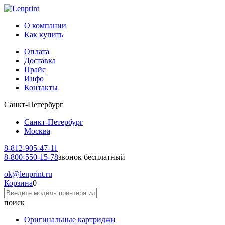
О компании
Как купить
Оплата
Доставка
Прайс
Инфо
Контакты
Санкт-Петербург
Санкт-Петербург
Москва
8-812-
905-47-11
8-800-
550-15-78
звонок бесплатный
ok
@lenprint.ru
Корзина
0
поиск
Оригинальные картриджи