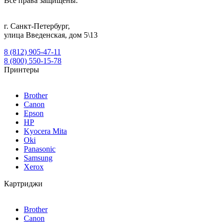
Все права защищены.
г.
Санкт-Петербург
,
улица Введенская, дом 5\13
8 (812) 905-47-11
8 (800) 550-15-78
Принтеры
Brother
Canon
Epson
HP
Kyocera Mita
Oki
Panasonic
Samsung
Xerox
Картриджи
Brother
Canon