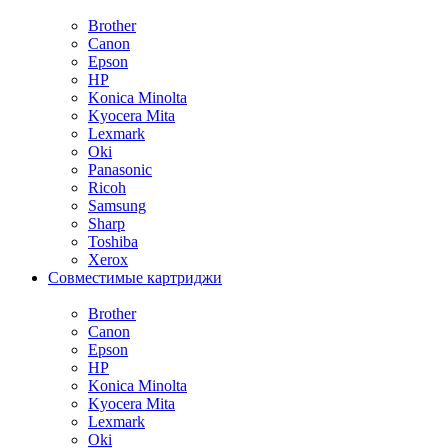
Brother
Canon
Epson
HP
Konica Minolta
Kyocera Mita
Lexmark
Oki
Panasonic
Ricoh
Samsung
Sharp
Toshiba
Xerox
Совместимые картриджи
Brother
Canon
Epson
HP
Konica Minolta
Kyocera Mita
Lexmark
Oki