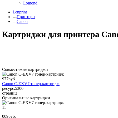
Lomond
Lenprint
---
Принтеры
---
Canon
Картриджи для принтера Can
Совместимые картриджи
977
руб.
Canon C-EXV7 тонер-картридж
ресурс:
5300
страниц
Оригинальные картриджи
11
009
руб.