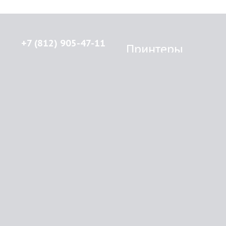
+7 (812) 905-47-11
Принтеры
Brother
© 2015-2026
Lenprint
Canon
Все права защищены.
Epson
г.
Санкт-Петербург
,
HP
улица Введенская, дом 5\13
Kyocera Mita
Oki
RSS
Panasonic
Samsung
О компании
Xerox
Как купить
Оплата
Доставка
Картриджи
Прайс
Инфо
Brother
Контакты
Canon