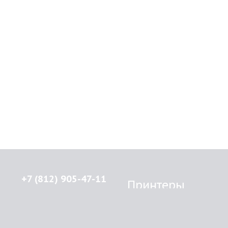
+7 (812) 905-47-11
Принтеры
Brother
© 2015-2026
Lenprint
Canon
Все права защищены.