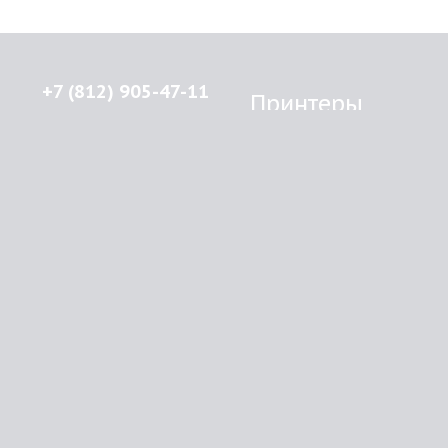
+7 (812) 905-47-11
Принтеры
Brother
© 2015-2026
Lenprint
Canon
Все права защищены.
Epson
г.
Санкт-Петербург
,
HP
улица Введенская, дом 5\13
Kyocera Mita
Oki
RSS
Panasonic
Samsung
О компании
Xerox
Как купить
Оплата
Доставка
Картриджи
Прайс
Инфо
Brother
Контакты
Canon