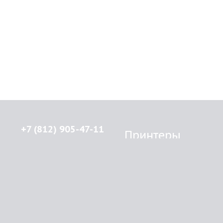
+7 (812) 905-47-11
Принтеры
Brother
© 2015-2026
Lenprint
Canon
Все права защищены.
Epson
г.
Санкт-Петербург
,
HP
улица Введенская, дом 5\13
Kyocera Mita
Oki
RSS
Panasonic