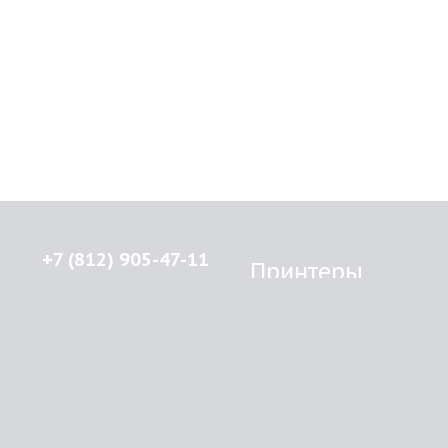
+7 (812) 905-47-11
Принтеры
Brother
© 2015-2026
Lenprint
Canon
Все права защищены.
Epson
г.
Санкт-Петербург
,
HP
улица Введенская, дом 5\13
Kyocera Mita
Oki
RSS
Panasonic