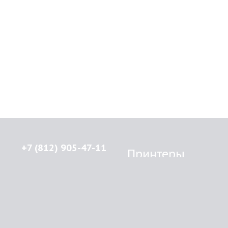
+7 (812) 905-47-11
Принтеры
Brother
© 2015-2026
Lenprint
Canon
Все права защищены.
Epson
г.
Санкт-Петербург
,
HP
улица Введенская, дом 5\13
Kyocera Mita