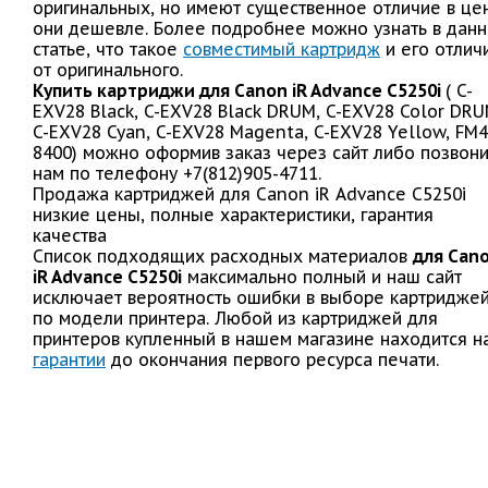
оригинальных, но имеют существенное отличие в це
они дешевле. Более подробнее можно узнать в дан
статье, что такое
совместимый картридж
и его отлич
от оригинального.
Купить картриджи для Canon iR Advance C5250i
( C-
EXV28 Black, C-EXV28 Black DRUM, C-EXV28 Color DRU
C-EXV28 Cyan, C-EXV28 Magenta, C-EXV28 Yellow, FM4
8400) можно оформив заказ через сайт либо позвон
нам по телефону +7(812)905-4711.
Продажа картриджей для Canon iR Advance C5250i
низкие цены, полные характеристики, гарантия
качества
Список подходящих расходных материалов
для Can
iR Advance C5250i
максимально полный и наш сайт
исключает вероятность ошибки в выборе картридже
по модели принтера. Любой из картриджей для
принтеров купленный в нашем магазине находится н
гарантии
до окончания первого ресурса печати.