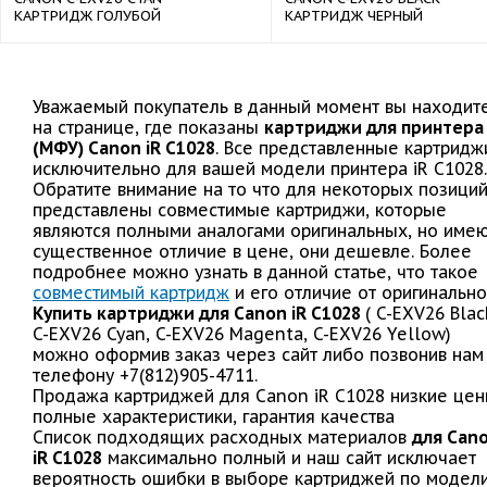
КАРТРИДЖ ГОЛУБОЙ
КАРТРИДЖ ЧЕРНЫЙ
Уважаемый покупатель в данный момент вы находит
на странице, где показаны
картриджи для принтера
(МФУ) Canon iR C1028
. Все представленные картридж
исключительно для вашей модели принтера iR C1028.
Обратите внимание на то что для некоторых позици
представлены совместимые картриджи, которые
являются полными аналогами оригинальных, но име
существенное отличие в цене, они дешевле. Более
подробнее можно узнать в данной статье, что такое
совместимый картридж
и его отличие от оригинально
Купить картриджи для Canon iR C1028
( C-EXV26 Blac
C-EXV26 Cyan, C-EXV26 Magenta, C-EXV26 Yellow)
можно оформив заказ через сайт либо позвонив нам
телефону +7(812)905-4711.
Продажа картриджей для Canon iR C1028 низкие цен
полные характеристики, гарантия качества
Список подходящих расходных материалов
для Can
iR C1028
максимально полный и наш сайт исключает
вероятность ошибки в выборе картриджей по модел