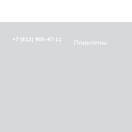
+7 (812) 905-47-11
Принтеры
Brother
© 2015-2026
Lenprint
Canon
Все права защищены.
Epson
г.
Санкт-Петербург
,
HP
улица Введенская, дом 5\13
Kyocera Mita
Oki
RSS
Panasonic
Samsung
О компании
Xerox
Как купить
Оплата
Доставка
Картриджи
Прайс
Инфо