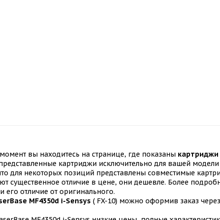
момент вы находитесь на странице, где показаны
картриджи 
е представленные картриджи исключительно для вашей модели 
 что для некоторых позиций представлены совместимые карт
т существенное отличие в цене, они дешевле. Более подробн
и его отличие от оригинального.
serBase MF4350d i-Sensys
( FX-10) можно оформив заказ чере
serBase MF4350d i-Sensys низкие цены, полные характеристики