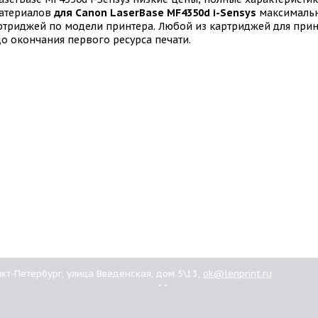
материалов
для Canon LaserBase MF4350d i-Sensys
максимальн
ртриджей по модели принтера. Любой из картриджей для при
о окончания первого ресурса печати.
анкт-Петербург, улица Введенская, дом 5\13,
ok@lenprint.ru
ашим
Картриджи
иентам