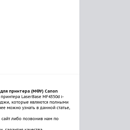
для принтера (МФУ) Canon
принтера LaserBase MF4350d i-
риджи, которые являются полными
ее можно узнать в данной статье,
з сайт либо позвонив нам по
, гарантия качества