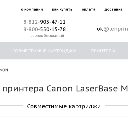
о компании
как купить
оплата
доставка
8-812-
905-47-11
ok
@lenprin
8-800-
550-15-78
звонок бесплатный
СОВМЕСТИМЫЕ КАРТРИДЖИ
ПРИНТЕРЫ
NON
принтера Canon LaserBase M
Совместимые картриджи