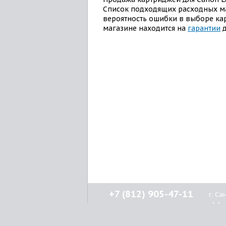
Список подходящих расходных 
вероятность ошибки в выборе ка
магазине находится на
гарантии
д
+7 (812) 905-47-11
г. С
Н
кл