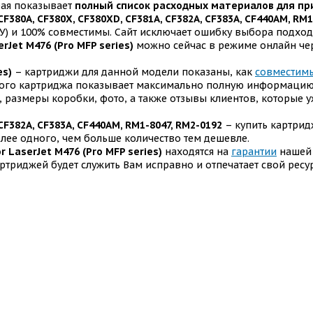
рая показывает
полный список расходных материалов для при
F380A, CF380X, CF380XD, CF381A, CF382A, CF383A, CF440AM, RM1
У) и 100% совместимы. Сайт исключает ошибку выбора подхо
rJet M476 (Pro MFP series)
можно сейчас в режиме онлайн чер
es)
– картриджи для данной модели показаны, как
совместимы
ятого картриджа показывает максимально полную информацию 
о, размеры коробки, фото, а также отзывы клиентов, которые
 CF382A, CF383A, CF440AM, RM1-8047, RM2-0192
– купить картрид
лее одного, чем больше количество тем дешевле.
r LaserJet M476 (Pro MFP series)
находятся на
гарантии
нашей
артриджей будет служить Вам исправно и отпечатает свой ресу