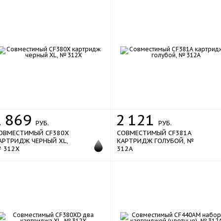
new
1
869
2
121
РУБ.
РУБ.
ОВМЕСТИМЫЙ CF380X
СОВМЕСТИМЫЙ CF381A
АРТРИДЖ ЧЕРНЫЙ XL,
КАРТРИДЖ ГОЛУБОЙ, №
 312X
312A