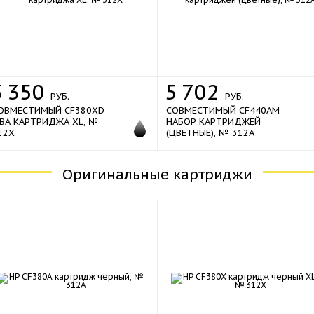
sale
sale
3
350
5
702
РУБ.
РУБ.
ОВМЕСТИМЫЙ CF380XD
СОВМЕСТИМЫЙ CF440AM
ВА КАРТРИДЖА XL, №
НАБОР КАРТРИДЖЕЙ
12X
(ЦВЕТНЫЕ), № 312A
Оригинальные картриджи