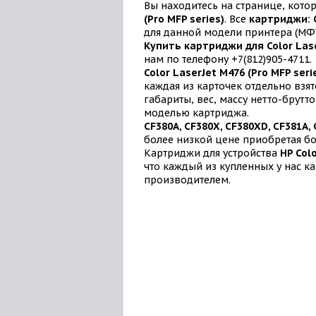
Вы находитесь на странице, кото
(Pro MFP series)
. Все
картриджи: C
для данной модели принтера (МФ
Купить картриджи для Color Lase
нам по телефону +7(812)905-4711.
Color LaserJet M476 (Pro MFP seri
каждая из карточек отдельно вз
габариты, вес, массу нетто-брутт
моделью картриджа.
CF380A, CF380X, CF380XD, CF381A,
более низкой цене приобретая бо
Картриджи для устройства
HP Colo
что каждый из купленных у нас к
производителем.