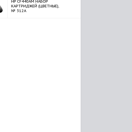
HP CF440AM НАБОР
КАРТРИДЖЕЙ (ЦВЕТНЫЕ),
№ 312A