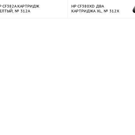
P CF382A КАРТРИДЖ
HP CF380XD ДВА
ЕЛТЫЙ, № 312A
КАРТРИДЖА XL, № 312X