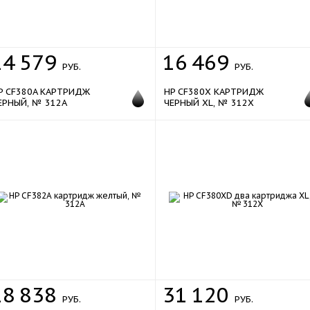
new
14
579
16
469
РУБ.
РУБ.
P CF380A КАРТРИДЖ
HP CF380X КАРТРИДЖ
ЕРНЫЙ, № 312A
ЧЕРНЫЙ XL, № 312X
sale
18
838
31
120
РУБ.
РУБ.