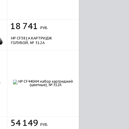
18
741
РУБ.
HP CF381A КАРТРИДЖ
ГОЛУБОЙ, № 312A
sale
54
149
РУБ.