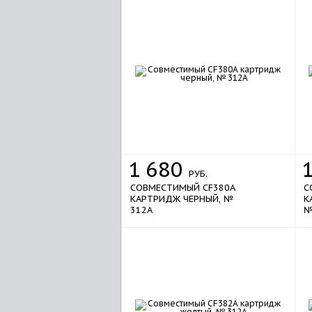
1
680
РУБ.
СОВМЕСТИМЫЙ CF380A
С
КАРТРИДЖ ЧЕРНЫЙ, №
К
312A
№