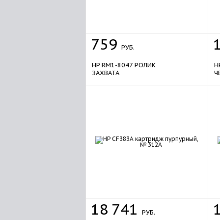
759
РУБ.
HP RM1-8047 РОЛИК
H
ЗАХВАТА
Ч
18
741
РУБ.