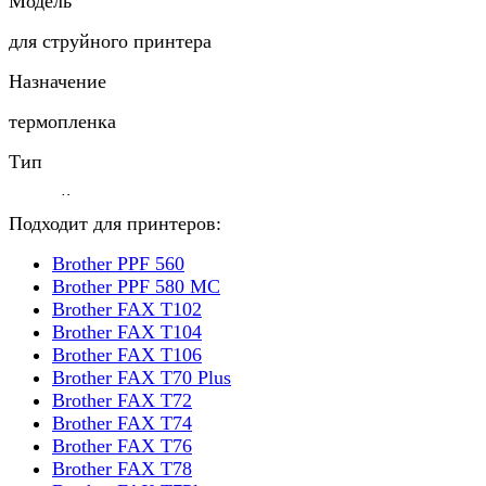
Модель
для струйного принтера
Назначение
термопленка
Тип
черный
Подходит для принтеров:
Цвет отпечатка
Brother PPF 560
144 страниц
Brother PPF 580 MC
Brother FAX T102
Ресурс
Brother FAX T104
Brother FAX T106
1 шт
Brother FAX T70 Plus
Brother FAX T72
Количество в упаковке
Brother FAX T74
0.227 кг
Brother FAX T76
Brother FAX T78
Масса брутто