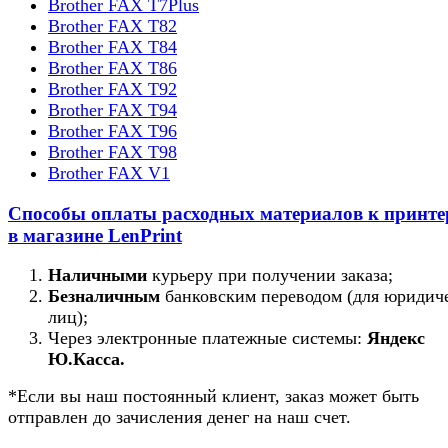
Brother FAX T7Plus
Brother FAX T82
227x50x48 мм
Brother FAX T84
Brother FAX T86
Габариты
Brother FAX T92
3
Brother FAX T94
0.0005448 м
Brother FAX T96
Объем
Brother FAX T98
Brother FAX V1
0.2 кг
Способы оплаты расходных материалов к принт
Масса нетто
в магазине LenPrint
Подробнее
Наличными
курьеру при получении заказа;
Безналичным
банковским переводом (для юридич
лиц);
Через электронные платежные системы:
Яндекс
Ю.Касса.
*Если вы наш постоянный клиент, заказ может быть
отправлен до зачисления денег на наш счет.