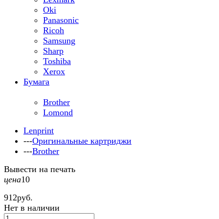
Oki
Panasonic
Ricoh
Samsung
Sharp
Toshiba
Xerox
Бумага
Brother
Lomond
Lenprint
---
Оригинальные картриджи
---
Brother
Вывести на печать
цена
10
912
руб.
Нет в наличии