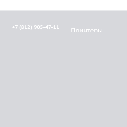
+7 (812) 905-47-11
Принтеры
Brother
© 2015-2026
Lenprint
Canon
Все права защищены.
Epson
г.
Санкт-Петербург
,
HP
улица Введенская, дом 5\13
Kyocera Mita
Oki
RSS
Panasonic
Samsung
О компании
Xerox
Как купить
Оплата
Доставка
Картриджи
Прайс
Инфо
Brother
Контакты
Canon