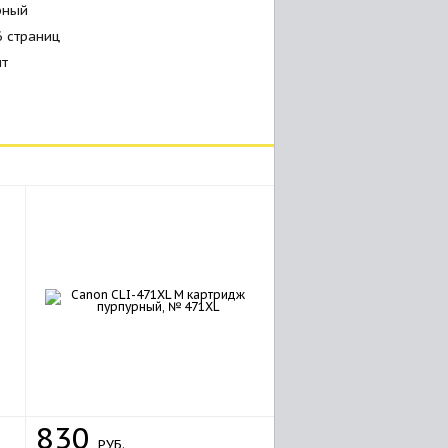
рный
6 страниц
шт
830
РУБ.