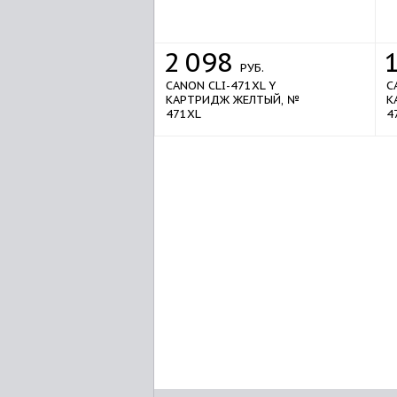
2
098
РУБ.
CANON CLI-471XL Y
C
КАРТРИДЖ ЖЕЛТЫЙ, №
К
471XL
4