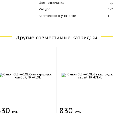
Цвет отпечатка
че
Ресурс
37
Количество в упаковке
1 
Другие совместимые катриджи
830
830
РУБ.
РУБ.