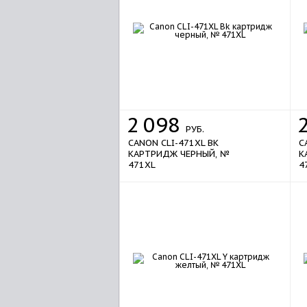
2
098
РУБ.
CANON CLI-471XL BK
C
КАРТРИДЖ ЧЕРНЫЙ, №
К
471XL
4