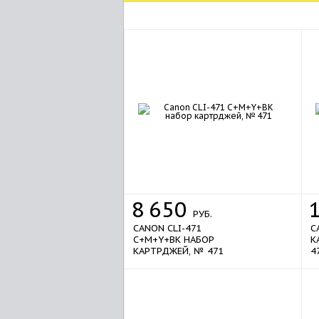
8
650
РУБ.
CANON CLI-471
C
C+M+Y+BK НАБОР
К
КАРТРДЖЕЙ, № 471
4