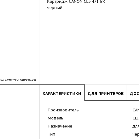
Картридж CANON CLI-471 BK
чёрный
жа может отличаться
ХАРАКТЕРИСТИКИ
ДЛЯ ПРИНТЕРОВ
ДОС
Производитель
CA
Модель
CL
Назначение
дл
Тип
че