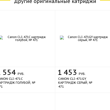
Другие оригинальные катриджи
1
554
1
453
РУБ.
РУБ.
ANON CLI-471C
CANON CLI-471GY
АРТРИДЖ ГОЛУБОЙ, №
КАРТРИДЖ СЕРЫЙ, №
71
471