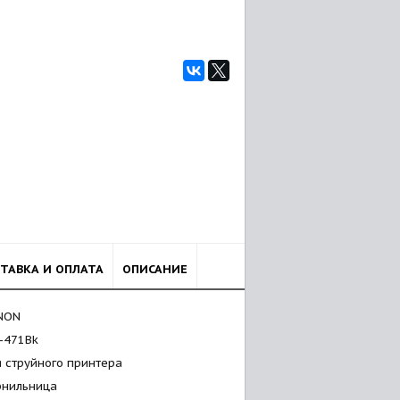
ТАВКА И ОПЛАТА
ОПИСАНИЕ
NON
I-471Bk
я струйного принтера
рнильница