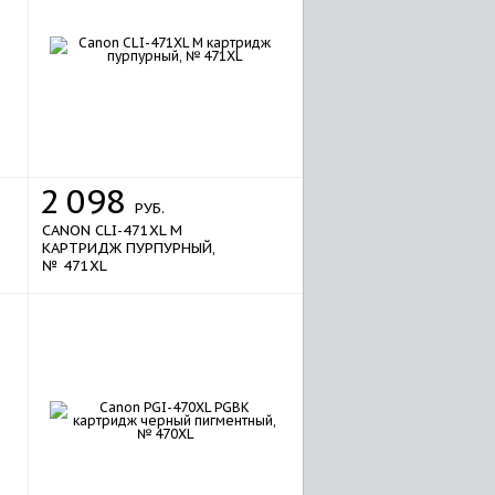
2
098
РУБ.
CANON CLI-471XL M
КАРТРИДЖ ПУРПУРНЫЙ,
№ 471XL