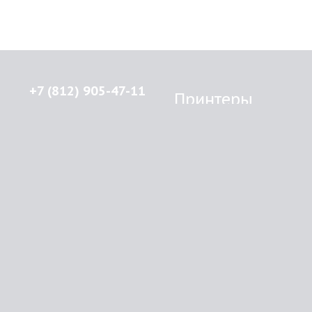
+7 (812) 905-47-11
Принтеры
Brother
© 2015-2026
Lenprint
Canon
Все права защищены.
Epson
г.
Санкт-Петербург
,
HP
улица Введенская, дом 5\13
Kyocera Mita
Oki
RSS
Panasonic
Samsung
О компании
Xerox
Как купить
Оплата
Доставка
Картриджи
Прайс
Инфо