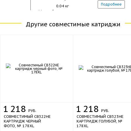
Подробнее
0.04 кг
Масса брутто
115x107x24 мм
Другие совместимые катриджи
Габариты
от 5 до 80 %
Влажность воздуха
от -40 до 70 °C
Температура хранения
1
218
1
218
РУБ.
РУБ.
СОВМЕСТИМЫЙ CB322HE
СОВМЕСТИМЫЙ CB323HE
КАРТРИДЖ ЧЕРНЫЙ
КАРТРИДЖ ГОЛУБОЙ, №
ФОТО, № 178XL
178XL