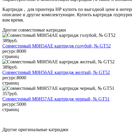
Картридж , для принтера HP купить по выгодной цене в инте
описание и другие комплектующие. Купить картридж пурпурный
вам время.
Другие совместимые катриджи
389
руб.
Совместимый M0H54AE картридж голубой, № GT52
ресурс:
8000
страниц
389
руб.
Совместимый M0H56AE картридж желтый, № GT52
ресурс:
8000
страниц
357
руб.
Совместимый M0H57AE картридж черный, № GT51
ресурс:
5000
страниц
Другие оригинальные катриджи