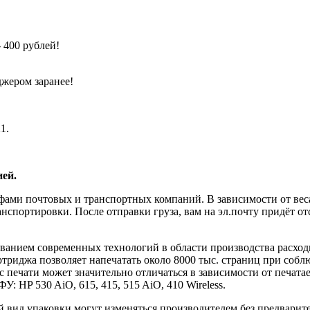
 400 рублей!
джером заранее!
1.
ей.
фами почтовых и транспортных компаний. В зависимости от веса
нспортировки. После отправки груза, вам на эл.почту придёт от
анием современных технологий в области производства расход
ртриджа позволяет напечатать около 8000 тыс. страниц при соб
с печати может значительно отличаться в зависимости от печат
 HP 530 AiO, 615, 415, 515 AiO, 410 Wireless.
й вид упаковки могут изменяться производителем без предварит