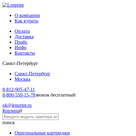
О компании
Как купить
Оплата
Доставка
Прайс
Инфо
Контакты
Санкт-Петербург
Санкт-Петербург
Москва
8-812-
905-47-11
8-800-
550-15-78
звонок бесплатный
ok
@lenprint.ru
Корзина
0
поиск
Оригинальные картриджи