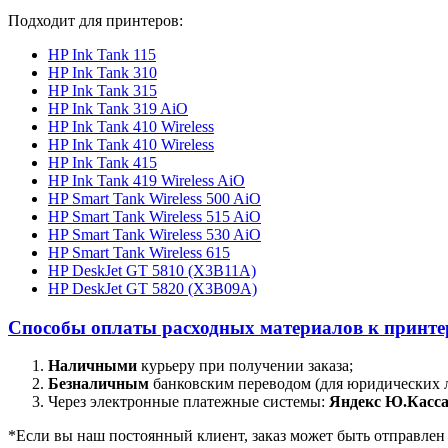
Подходит для принтеров:
HP Ink Tank 115
HP Ink Tank 310
HP Ink Tank 315
HP Ink Tank 319 AiO
HP Ink Tank 410 Wireless
HP Ink Tank 410 Wireless
HP Ink Tank 415
HP Ink Tank 419 Wireless AiO
HP Smart Tank Wireless 500 AiO
HP Smart Tank Wireless 515 AiO
HP Smart Tank Wireless 530 AiO
HP Smart Tank Wireless 615
HP DeskJet GT 5810 (X3B11A)
HP DeskJet GT 5820 (X3B09A)
Способы оплаты расходных материалов к принтер
Наличными
курьеру при получении заказа;
Безналичным
банковским переводом (для юридических 
Через электронные платежные системы:
Яндекс Ю.Касса
*Если вы наш постоянный клиент, заказ может быть отправлен д