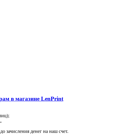
ам в магазине LenPrint
лиц);
.
о зачисления денег на наш счет.