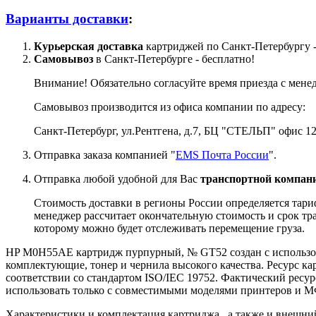
Варианты доставки
:
Курьерская доставка
картриджей по Санкт-Петербургу -
Самовывоз
в Санкт-Петербурге - бесплатно!
Внимание! Обязательно согласуйте время приезда с мене
Самовывоз производится из офиса компании по адресу:
Санкт-Петербург, ул.Рентгена, д.7, БЦ "СТЕЛЬП" офис 12
Отправка заказа компанией "
EMS Почта России
".
Отправка любой удобной для Вас
транспортной компани
Стоимость доставки в регионы России определяется тари
менеджер рассчитает окончательную стоимость и срок тра
которому можно будет отслеживать перемещение груза.
HP M0H55AE картридж пурпурный, № GT52 создан с использов
комплектующие, тонер и чернила высокого качества. Ресурс ка
соответствии со стандартом ISO/IEC 19752. Фактический ресур
использовать только с совместимыми моделями принтеров и МФУ:
Характеристики и комплектация картриджа , а также и внешни