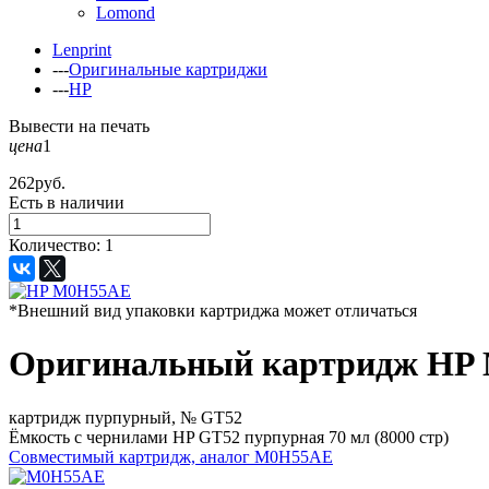
Lomond
Lenprint
---
Оригинальные картриджи
---
HP
Вывести на печать
цена
1
262
руб.
Есть в наличии
Количество:
1
*Внешний вид упаковки картриджа может отличаться
Оригинальный картридж HP
картридж пурпурный, № GT52
Ёмкость с чернилами HP GT52 пурпурная 70 мл (8000 стр)
Совместимый картридж, аналог
M0H55AE