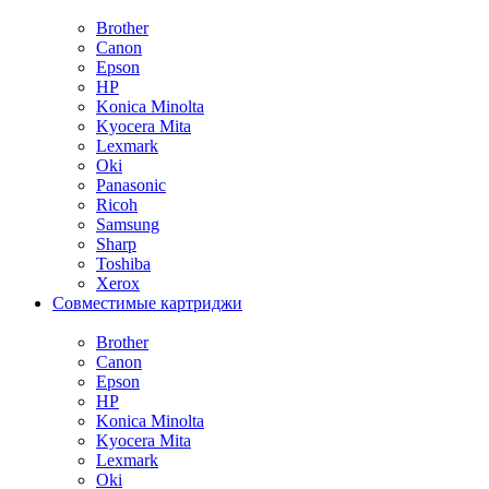
Brother
Canon
Epson
HP
Konica Minolta
Kyocera Mita
Lexmark
Oki
Panasonic
Ricoh
Samsung
Sharp
Toshiba
Xerox
Совместимые картриджи
Brother
Canon
Epson
HP
Konica Minolta
Kyocera Mita
Lexmark
Oki