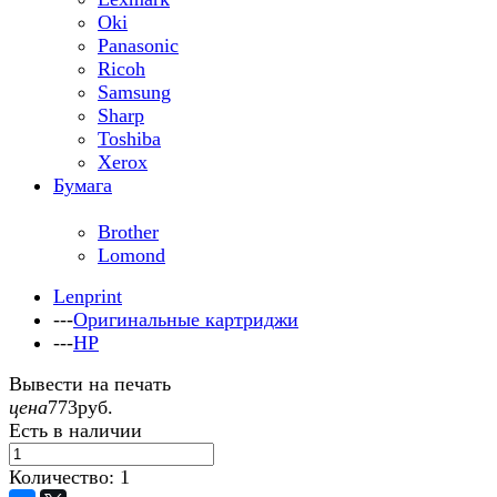
Oki
Panasonic
Ricoh
Samsung
Sharp
Toshiba
Xerox
Бумага
Brother
Lomond
Lenprint
---
Оригинальные картриджи
---
HP
Вывести на печать
цена
773
руб.
Есть в наличии
Количество:
1