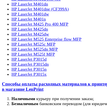
HP LaserJet M401dn
HP LaserJet M401dne (CF399A)
HP LaserJet M401dw
HP LaserJet M401n
HP LaserJet M425 Pro 400 MFP
HP LaserJet M425dn
HP LaserJet M425dw
HP LaserJet M525 Enterprise flow MFP
HP LaserJet M525c MFP
HP LaserJet M525dn MFP
HP LaserJet M525f MFP
HP LaserJet P3015d
HP LaserJet P3015dn
HP LaserJet P3015n
HP LaserJet P3015x
Способы оплаты расходных материалов к принт
в магазине LenPrint
Наличными
курьеру при получении заказа;
Безналичным
банковским переводом (для юридич