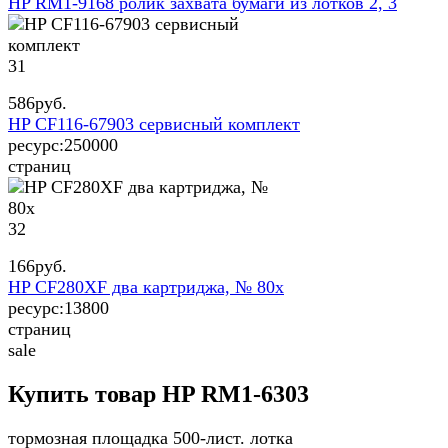
HP RM1-9168 ролик захвата бумаги из лотков 2, 3
31
586
руб.
HP CF116-67903 сервисный комплект
ресурс:
250000
страниц
32
166
руб.
HP CF280XF два картриджа, № 80x
ресурс:
13800
страниц
sale
Купить товар HP RM1-6303
тормозная площадка 500-лист. лотка