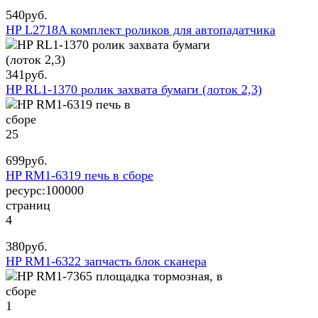
540
руб.
HP L2718A комплект роликов для автопадатчика
341
руб.
HP RL1-1370 ролик захвата бумаги (лоток 2,3)
25
699
руб.
HP RM1-6319 печь в сборе
ресурс:
100000
страниц
4
380
руб.
HP RM1-6322 запчасть блок сканера
1