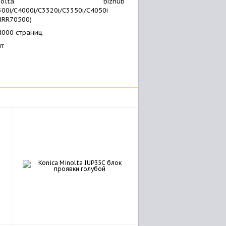
inolta bizhub
00i/C4000i/C3320i/C3350i/C4050i
JRR70500)
4000 страниц
шт