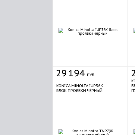
29
194
РУБ.
K
KONICA MINOLTA IUP36K
Б
БЛОК ПРОЯВКИ ЧЁРНЫЙ
П