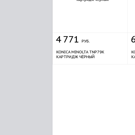
4
771
РУБ.
KONICA MINOLTA TNP79K
K
КАРТРИДЖ ЧЁРНЫЙ
К