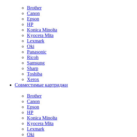
Brother
Canon
Epson
HP
Konica Minolta
Kyocera Mita
Lexmark
Oki
Panasonic
Ricoh
Samsung
Sharp
Toshiba
Xerox
Совместимые картриджи
Brother
Canon
Epson
HP
Konica Minolta
Kyocera Mita
Lexmark
Oki