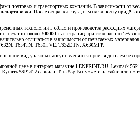
фами почтовых и транспортных компаний. В зависимости от веса
нспортировки. После отправки груза, вам на эл.почту придёт от
овременных технологий в области производства расходных мате
ет напечатать около 300000 тыс. страниц при соблюдении 5% зап
начительно отличаться в зависимости от печатаемых материалов
 T632N, T634TN, T630n VE, T632DTN, X630MFP.
 внешний вид упаковки могут изменяться производителем без пр
ыгодной цене в интернет-магазине LENPRINT.RU. Lexmark 56P14
 Купить 56P1412 сервисный набор Вы можете на сайте или по те