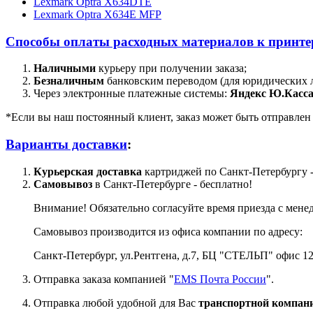
Lexmark Optra X634DTE
Lexmark Optra X634E MFP
Способы оплаты расходных материалов к принтер
Наличными
курьеру при получении заказа;
Безналичным
банковским переводом (для юридических 
Через электронные платежные системы:
Яндекс Ю.Касса
*Если вы наш постоянный клиент, заказ может быть отправлен д
Варианты доставки
:
Курьерская доставка
картриджей по Санкт-Петербургу -
Самовывоз
в Санкт-Петербурге - бесплатно!
Внимание! Обязательно согласуйте время приезда с мене
Самовывоз производится из офиса компании по адресу:
Санкт-Петербург, ул.Рентгена, д.7, БЦ "СТЕЛЬП" офис 12
Отправка заказа компанией "
EMS Почта России
".
Отправка любой удобной для Вас
транспортной компани