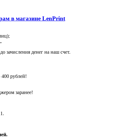
ам в магазине LenPrint
лиц);
.
о зачисления денег на наш счет.
 400 рублей!
джером заранее!
1.
ей.