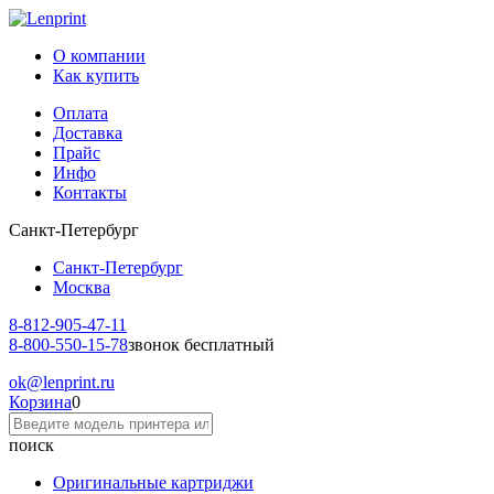
О компании
Как купить
Оплата
Доставка
Прайс
Инфо
Контакты
Санкт-Петербург
Санкт-Петербург
Москва
8-812-
905-47-11
8-800-
550-15-78
звонок бесплатный
ok
@lenprint.ru
Корзина
0
поиск
Оригинальные картриджи