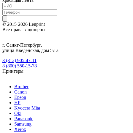
красящая лента
© 2015-2026
Lenprint
Все права защищены.
г.
Санкт-Петербург
,
улица Введенская, дом 5\13
8 (812) 905-47-11
8 (800) 550-15-78
Принтеры
Brother
Canon
Epson
HP
Kyocera Mita
Oki
Panasonic
Samsung
Xerox