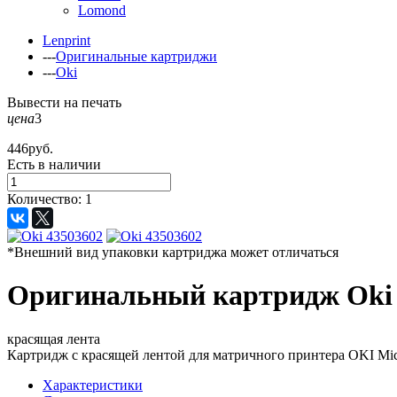
Lomond
Lenprint
---
Оригинальные картриджи
---
Oki
Вывести на печать
цена
3
446
руб.
Есть в наличии
Количество:
1
*Внешний вид упаковки картриджа может отличаться
Оригинальный картридж Oki 
красящая лента
Картридж с красящей лентой для матричного принтера OKI Mic
Характеристики