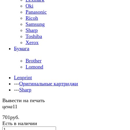
Oki
Panasonic
Ricoh
Samsung
Sharp
Toshiba
Xerox
Бумага
Brother
Lomond
Lenprint
---
Оригинальные картриджи
---
Sharp
Вывести на печать
цена
11
701
руб.
Есть в наличии