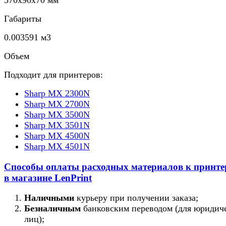
Габариты
0.003591 м3
Объем
Подходит для принтеров:
Sharp MX 2300N
Sharp MX 2700N
Sharp MX 3500N
Sharp MX 3501N
Sharp MX 4500N
Sharp MX 4501N
Способы оплаты расходных материалов к принт
в магазине LenPrint
Наличными
курьеру при получении заказа;
Безналичным
банковским переводом (для юридич
лиц);